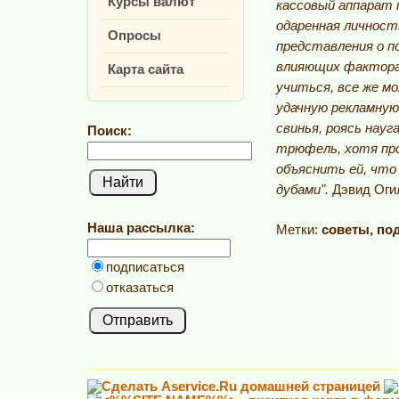
Курсы валют
кассовый аппарат 
одаренная личност
Опросы
представления о 
влияющих фактора
Карта сайта
учиться, все же м
удачную рекламную
свинья, роясь нау
Поиск:
трюфель, хотя про
объяснить ей, чт
дубами".
Дэвид Оги
Наша рассылка:
Метки:
советы, по
подписаться
отказаться