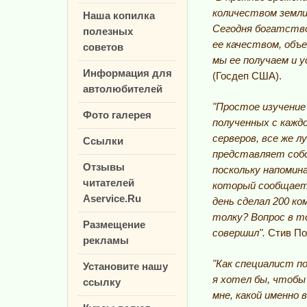
количеством земли
Наша копилка
Сегодня богатств
полезных
ее качеством, объ
советов
мы ее получаем и у
Информация для
(Госдеп США).
автолюбителей
"Простое изучение
Фото галерея
полученных с кажд
серверов, все же л
Ссылки
представляет собо
Отзывы
поскольку напомин
читателей
который сообщает 
Aservice.Ru
день сделал 200 к
толку? Вопрос в то
Размещение
совершил".
Стив По
рекламы
"Как специалист п
Установите нашу
я хотел бы, чтобы
ссылку
мне, какой именно