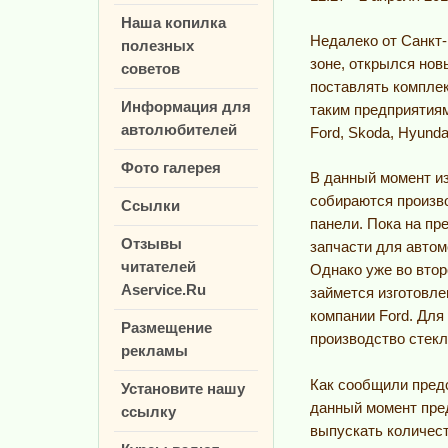
Наша копилка
Недалеко от Санкт
полезных
зоне, открылся нов
советов
поставлять компле
Информация для
таким предприятиям
автолюбителей
Ford, Skoda, Hyundai
Фото галерея
В данный момент из
собираются произв
Ссылки
панели. Пока на пр
Отзывы
запчасти для автом
читателей
Однако уже во втор
Aservice.Ru
займется изготовл
компании Ford. Для 
Размещение
производство стек
рекламы
Как сообщили предс
Установите нашу
данный момент пре
ссылку
выпускать количест