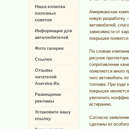
Наша копилка
Американская комп
полезных
новую разработку 
советов
автомобилей, спос
Информация для
зависимости от хар
автолюбителей
покрышки появятся 
Фото галерея
По словам компани
рисунок протектора
Ссылки
сопротивление каче
Отзывы
появляется много п
читателей
чего автомобиль по
Aservice.Ru
топлива. При езде 
покрышек меняется 
Размещение
увеличить коэффиц
рекламы
истиранию.
Установите нашу
Согласно заявлени
ссылку
сделаны из особого