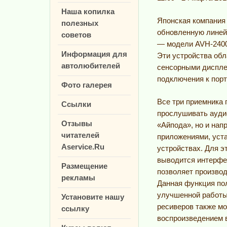
Наша копилка
Японская компания
полезных
обновленную линей
советов
— модели AVH-2400
Информация для
Эти устройства об
автолюбителей
сенсорными диспле
подключения к пор
Фото галерея
Все три приемника 
Ссылки
прослушивать ауди
Отзывы
«Айпода», но и на
читателей
приложениями, уст
Aservice.Ru
устройствах. Для э
выводится интерфе
Размещение
позволяет произво
рекламы
Данная функция по
улучшенной работы
Установите нашу
ресиверов также м
ссылку
воспроизведением 