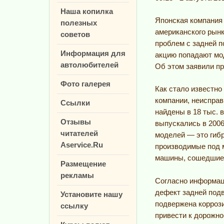
Наша копилка
Японская компания 
полезных
американского рынк
советов
проблем с задней п
Информация для
акцию попадают мод
автолюбителей
Об этом заявили пр
Фото галерея
Как стало известно
компании, неисправ
Ссылки
найдены в 18 тыс. 
Отзывы
выпускались в 2006
читателей
моделей — это гиб
Aservice.Ru
производимые под 
машины, сошедшие с
Размещение
рекламы
Согласно информаци
дефект задней подв
Установите нашу
подвержена коррози
ссылку
привести к дорожн