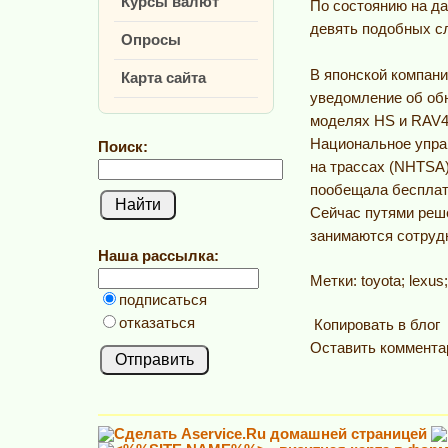
Курсы валют
По состоянию на д
девять подобных с
Опросы
В японской компани
Карта сайта
уведомление об об
моделях HS и RAV4
Национальное упра
Поиск:
на трассах (NHTSA)
пообещала бесплат
Сейчас путями реш
занимаются сотрудн
Наша рассылка:
Метки: toyota; lexu
подписаться
отказаться
Копировать в блог
Оставить коммента