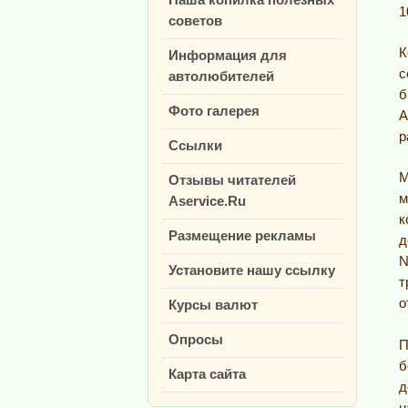
1
советов
К
Информация для
с
автолюбителей
б
Фото галерея
А
р
Ссылки
М
Отзывы читателей
м
Aservice.Ru
к
Размещение рекламы
д
N
Установите нашу ссылку
т
о
Курсы валют
Опросы
П
б
Карта сайта
д
н