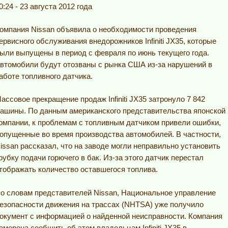
0:24 - 23 августа 2012 года
омпания Nissan объявила о необходимости проведения
ервисного обслуживания внедорожников Infiniti JX35, которые
ыли выпущены в период с февраля по июнь текущего года.
втомобили будут отозваны с рынка США из-за нарушений в
аботе топливного датчика.
ассовое прекращение продаж Infiniti JX35 затронуло 7 842
ашины. По данным американского представительства японской
омпании, к проблемам с топливным датчиком привели ошибки,
опущенные во время производства автомобилей. В частности,
issan рассказал, что на заводе могли неправильно установить
рубку подачи горючего в бак. Из-за этого датчик перестал
тображать количество оставшегося топлива.
о словам представителей Nissan, Национальное управление
езопасности движения на трассах (NHTSA) уже получило
окумент с информацией о найденной неисправности. Компания
амерена сообщить об этом владельцам Infiniti JX35 в