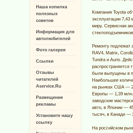
Наша копилка
Компания Toyota об
полезных
эксплуатации 7,43 
советов
миру. Сервисная ак
Информация для
стеклоподъемников
автолюбителей
Ремонту подлежат ав
Фото галерея
RAV4, Matrix, Coroll
Tundra и Auris. Дей
Ссылки
распространяется т
Отзывы
были выпущены в пе
читателей
Наибольшее количе
Aservice.Ru
на рынках США — 2,
Европы — 1,39 млн.
Размещение
заводские мастерск
рекламы
авто, в Японии — 4
тысяч, в Канаде — 
Установите нашу
ссылку
На российском рын