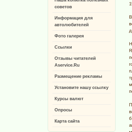
1
советов
В
Информация для
в
автолюбителей
д
Фото галерея
Н
Ссылки
R
п
Отзывы читателей
г
Aservice.Ru
п
Размещение рекламы
т
м
Установите нашу ссылку
п
Курсы валют
П
Опросы
в
б
Карта сайта
а
м