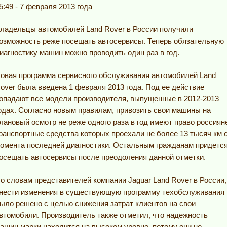
5:49 - 7 февраля 2013 года
ладельцы автомобилей Land Rover в России получили
озможность реже посещать автосервисы. Теперь обязательную
иагностику машин можно проводить один раз в год.
овая программа сервисного обслуживания автомобилей Land
over была введена 1 февраля 2013 года. Под ее действие
опадают все модели производителя, выпущенные в 2012-2013
одах. Согласно новым правилам, привозить свои машины на
лановый осмотр не реже одного раза в год имеют право россиян
ранспортные средства которых проехали не более 13 тысяч км 
омента последней диагностики. Остальным гражданам придетс
осещать автосервисы после преодоления данной отметки.
о словам представителей компании Jaguar Land Rover в России,
нести изменения в существующую программу техобслуживания
ыло решено с целью снижения затрат клиентов на свои
втомобили. Производитель также отметил, что надежность
ашин марки находится на высоком уровне, потому они не