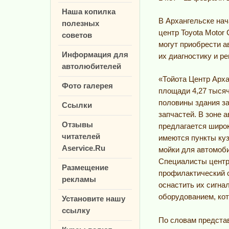
Наша копилка
В Архангельске на
полезных
центр Toyota Motor 
советов
могут приобрести а
Информация для
их диагностику и ре
автолюбителей
«Тойота Центр Арха
Фото галерея
площади 4,27 тысяч
половины здания за
Ссылки
запчастей. В зоне 
Отзывы
предлагается широк
читателей
имеются пункты куз
Aservice.Ru
мойки для автомоби
Специалисты центр
Размещение
профилактический 
рекламы
оснастить их сигн
оборудованием, ко
Установите нашу
ссылку
По словам предста